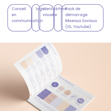
Conseil
logo
Identité
Print
Pack de
en
visuelle
démarrage
communication
Réseaux Sociaux
(IG, Youtube)